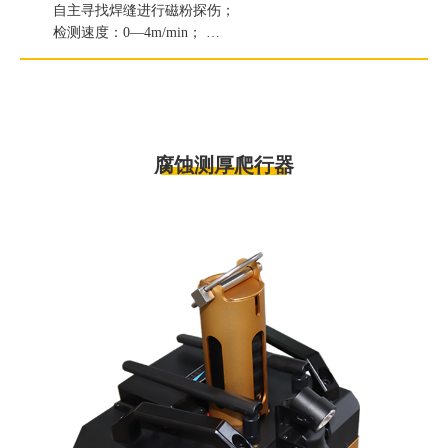
自主寻找焊缝进行磁粉探伤；
检测速度：0—4m/min；
提升力：≥156.8N（16kg）。
腐蚀测厚爬行器