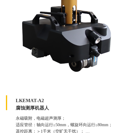
LKEMAT-A2
腐蚀测厚机器人
永磁吸附，电磁超声测厚；
适应管径：轴向运行≥50mm，螺旋环向运行≥80mm；
遥控距离：＞1千米（空旷无干扰）；