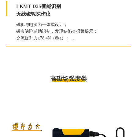
LKMT-D3S智能识别
无线磁轭探伤仪
磁轭与电源为一体式设计；
磁痕缺陷辅助识别，发现缺陷会报警提示；
交流提升力≥78.4N（8kg）；
直流提升力≥196N（20kg）；
白光照度≥2000Lux；
紫外线灯辐照度≥7000μW/c㎡。
高磁场强度类