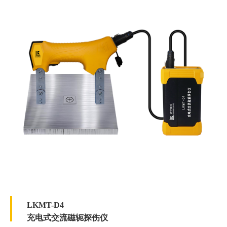
LKMT-D4
充电式交流磁轭探伤仪