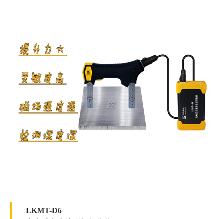
紫外线灯辐照度≥7500μW/c㎡。
LKMT-D6