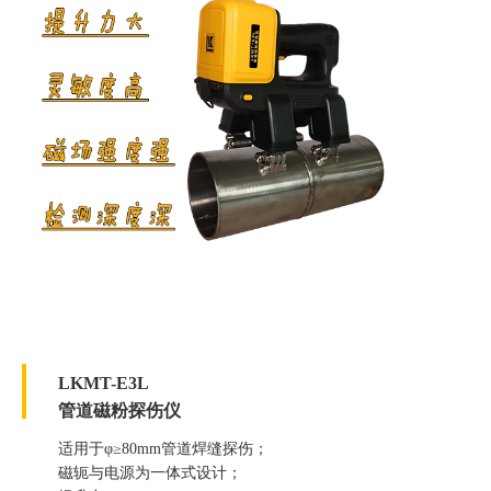
LKMT-E3L
管道磁粉探伤仪
适用于φ≥80mm管道焊缝探伤；
磁轭与电源为一体式设计；