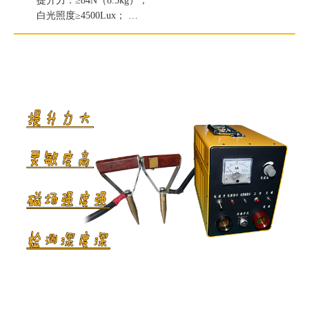
提升力：≥84N（8.5kg）；
白光照度≥4500Lux；
紫外线灯辐照度≥7500μW/c㎡；