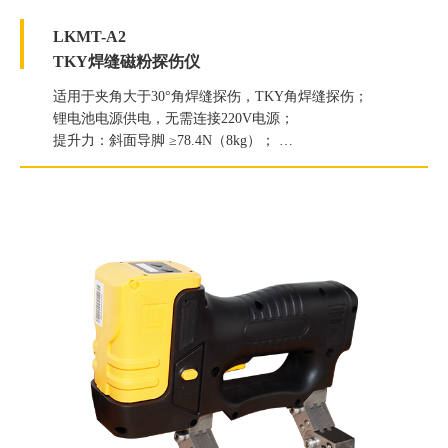
LKMT-A2
TKY焊缝磁粉探伤仪
适用于夹角大于30°角焊缝探伤，TKY角焊缝探伤；
锂电池电源供电，无需连接220V电源；
提升力：斜面导脚 ≥78.4N（8kg）；
球型导脚 ≥49N（5kg）；
白光照度≥2000Lux；
紫外线灯辐照度≥5000μW/cm2；