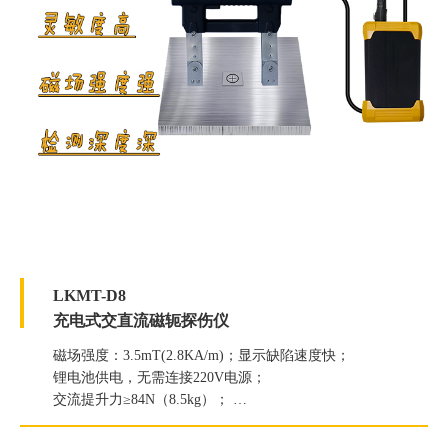
LKMT-D8
充电式交直流磁轭探伤仪
磁场强度：3.5mT(2.8KA/m)；显示缺陷速度快；
锂电池供电，无需连接220V电源；
交流提升力≥84N（8.5kg）；
直流提升力≥304N（31kg）；
白光照度≥4500Lux；