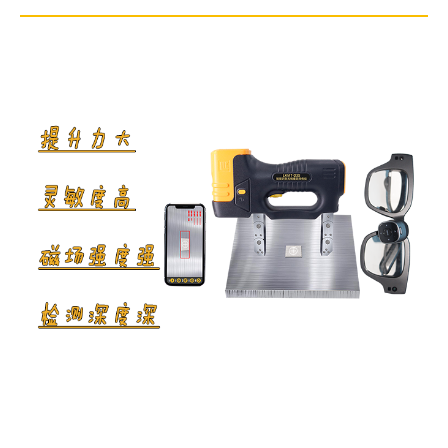
白光照度≥2000Lux；
紫外线灯辐照度≥7000μW/c㎡。