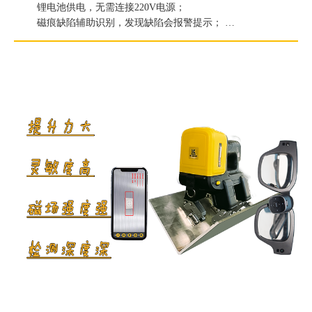
锂电池供电，无需连接220V电源；
磁痕缺陷辅助识别，发现缺陷会报警提示；
提升力≥186.2N（19kg）；
白光照度≥2000Lux；
紫外线灯辐照度≥6000μW/c㎡。