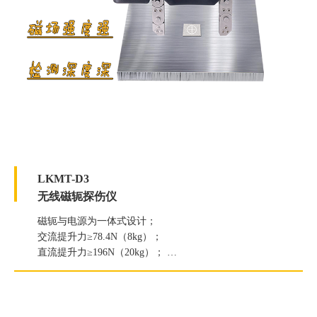
LKMT-D3
无线磁轭探伤仪
磁轭与电源为一体式设计；
交流提升力≥78.4N（8kg）；
直流提升力≥196N（20kg）；
白光照度≥2000Lux；
紫外线灯辐照度≥7000μW/c㎡。