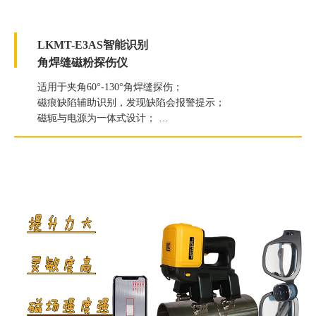
LKMT-E3AS智能识别
角焊缝磁粉探伤仪
适用于夹角60°-130°角焊缝探伤；
磁痕缺陷辅助识别，发现缺陷会报警提示；
磁轭与电源为一体式设计；
提升力≥118N（12kg）；
白光照度≥2000Lux；
紫外线灯辐照度≥7000μW/c㎡。