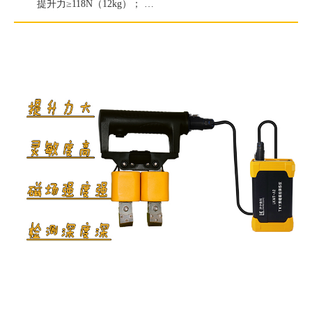
提升力≥118N（12kg）；
白光照度≥2000Lux；
紫外线灯辐照度≥7000μW/c㎡。