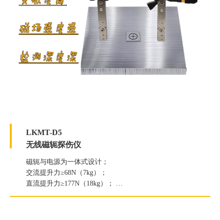
LKMT-D5
无线磁轭探伤仪
磁轭与电源为一体式设计；
交流提升力≥68N（7kg）；
直流提升力≥177N（18kg）；
白光照度≥2000Lux；
紫外线灯辐照度≥6000μW/c㎡。