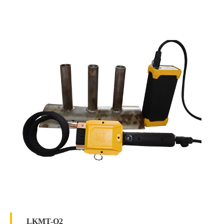
白光照度≥2000Lux；
紫外线灯辐照度≥6000μW/c㎡。
LKMT-O2