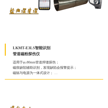
LKMT-E3LS智能识别
管道磁粉探伤仪
适用于φ≥80mm管道焊缝探伤；
磁痕缺陷辅助识别，发现缺陷会报警提示；
磁轭与电源为一体式设计；
提升力≥118N（12kg）；
白光照度≥2000Lux；
紫外线灯辐照度≥7000μW/c㎡。