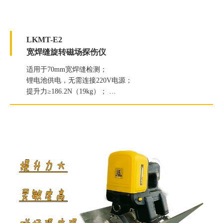
LKMT-E2
宽焊缝旋转磁场探伤仪
适用于70mm宽焊缝检测；
锂电池供电，无需连接220V电源；
提升力≥186.2N（19kg）；
白光照度≥2000Lux；
紫外线灯辐照度≥6000μW/c㎡。