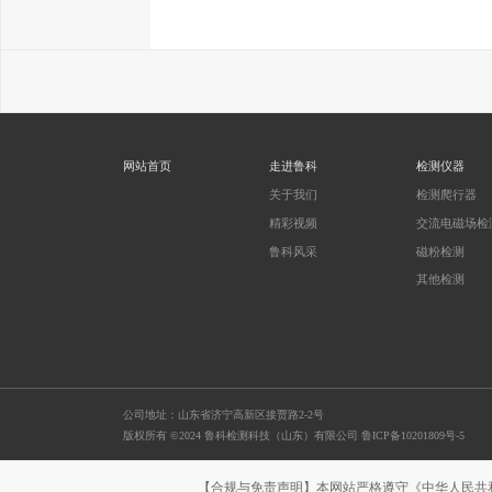
网站首页
走进鲁科
检测仪器
关于我们
检测爬行器
精彩视频
交流电磁场检
鲁科风采
磁粉检测
其他检测
公司地址：山东省济宁高新区接贾路2-2号
版权所有 ©2024 鲁科检测科技（山东）有限公司
鲁ICP备10201809号-5
【合规与免责声明】本网站严格遵守《中华人民共