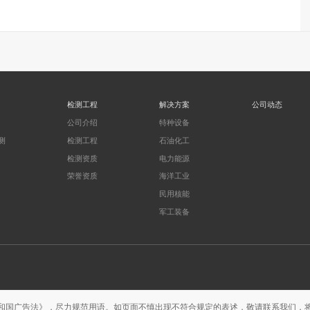
检测工程
解决方案
公司动态
公司介绍
特种设备
测
检测工程
石油化工
检测资质
电力能源
荣誉资质
海洋工业
民用核能
军工装备
和国广告法》，尽力规范用语。如页面不慎出现不符合规定的表述，敬请联系我们，